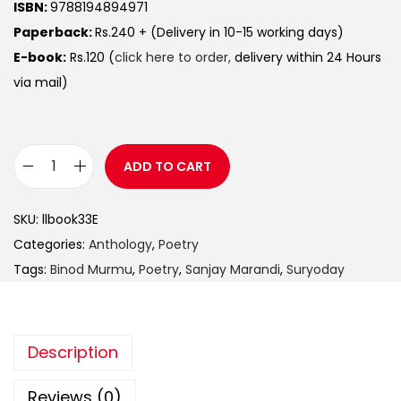
ISBN:
9788194894971
Paperback:
Rs.240 + (Delivery in 10-15 working days)
E-book:
Rs.120 (
click here to order,
delivery within 24 Hours
via mail)
ADD TO CART
SKU:
llbook33E
Categories:
Anthology
,
Poetry
Tags:
Binod Murmu
,
Poetry
,
Sanjay Marandi
,
Suryoday
Description
Reviews (0)