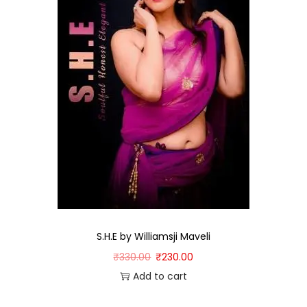
S.H.E by Williamsji Maveli
₹
330.00
₹
230.00
Add to cart