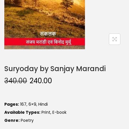
Suryoday by Sanjay Marandi
340.00
240.00
Pages:
167, 6×9, Hindi
Available Types:
Print, E-book
Genre:
Poetry