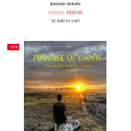
Baatein Ankahi
₹
330.00
₹
230.00
Add to cart
-30%