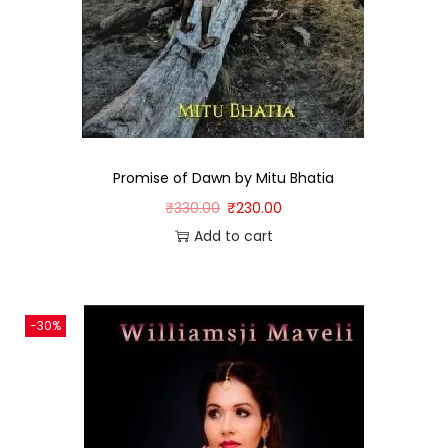
Promise of Dawn by Mitu Bhatia
₹
330.00
₹
230.00
Add to cart
-30%