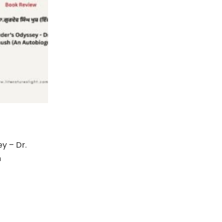
y – Dr.
n