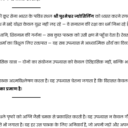
 क्रूर सेना भारत के पवित्र स्थल
श्री
घुश्मेश्वर
ज्योतिर्लिंग
को ध्वस्त करने रणथं
 खड़े योद्धा केवल युद्ध नहीं लड़ रहे — वे सनातन की रक्षा का धर्म निभा रहे है
्वनि, शिवनाम की गर्जना — सब कुछ पाठक को उसी क्षण में पहुँचा देता है। रेव
ि शर्मा का त्रिशूल लिए रक्तपात — यह सब उपन्यास में आध्यात्मिक शौर्य का दिव
िहासिक यात्रा — दोनों का संयोजन उपन्यास को केवल ऐतिहासिक नहीं, बल्कि
ै, पाठक आत्मविश्लेषण करता है। यह उपन्यास चेतना जगाता है कि विरासत केव
का
प्रमाण
है
।
ले पृष्ठों को अग्नि जैसी चमक से प्रकाशित करती है। यह उपन्यास न केवल गौर
स्मृति भी जगाता है। यह हर उस पाठक के लिए अनिवार्य है, जो अपनी जड़ों और अपनी