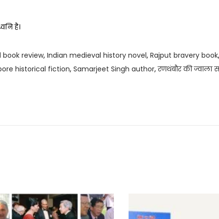
वनि है।
al book review
,
Indian medieval history novel
,
Rajput bravery book
re historical fiction
,
Samarjeet Singh author
,
रणथंबौर की ज्वाला सम