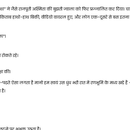
था
”
ने जैसे राजपूती अस्मिता की बुझती ज्वाला को फिर प्रज्ज्वलित कर दिया। च
िताब हाथों-हाथ बिकी, वीडियो वायरल हुए, और लोग एक-दूसरे से बस इतना
ला
”
।
 रोकते रहे।
षा की।
़ते ऐसा लगता है मानो हम स्वयं उस धुंध भरी रात में रणभूमि के मध्य खड़े हैं
 है।
ा पलटने पर भभक उठता है।