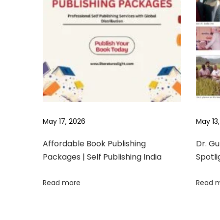
o
o
k
o
f
S
h
o
r
May 17, 2026
May 13
t
S
Affordable Book Publishing
Dr. Gu
t
Packages | Self Publishing India
Spotli
o
r
Read more
Read 
i
e