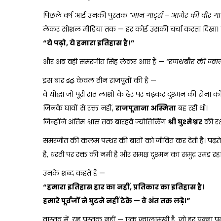
पिछले वर्ष आई उनकी पुस्तक
“
मान
गार्ड्स
–
आमेर
की
वीर
गा
लेकर सोशल मीडिया तक — हर कोई उसकी चर्चा करता दिखा। क
“
ये
पढ़ो,
ये
हमारा
इतिहास
है
!
”
और अब वही समरजीत सिंह लेकर आए हैं —
“
रणथंबौर
की
ज्वा
इस बार కథ केवल तीन राजपूतों की है —
वे योद्धा जो पूरी रात लाशों के ढेर पर चढ़कर दुश्मन की सेना को
जिनके घावों से रक्त नहीं,
राजपूताना
अस्मिता
बह रही थी।
जिन्होंने अंतिम श्वास तक बारहवें ज्योतिर्लिंग
श्री
घुश्मेश्वर
की रक्
समरजीत की कलम पत्थर की बातों को जीवित कर देती है। पढ़ते-पढ
है, धरती पर रक्त की नमी है और समक्ष दुश्मन का समुद्र उमड़ रहा
उनके शब्द कहते हैं —
“
हमारा
इतिहास
हार
का
नहीं,
प्रतिकार
का
इतिहास
है।
हमारे
पूर्वजों
ने
घुटने
नहीं
टेके
—
वे
अंत
तक
लड़े।
”
वास्तव में, यह पुस्तक नहीं — एक ज्वालामुखी है, जो हर पन्न