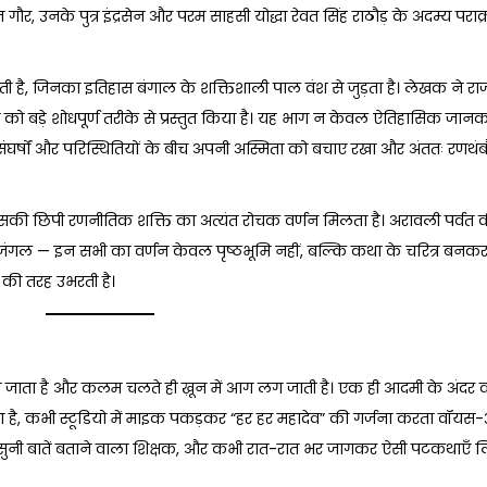
गौर, उनके पुत्र इंद्रसेन और परम साहसी योद्धा रेवत सिंह राठौड़ के अदम्य पराक्रम
ोती है, जिनका इतिहास बंगाल के शक्तिशाली पाल वंश से जुड़ता है। लेखक ने 
वास को बड़े शोधपूर्ण तरीके से प्रस्तुत किया है। यह भाग न केवल ऐतिहासिक जानक
 संघर्षों और परिस्थितियों के बीच अपनी अस्मिता को बचाए रखा और अंततः रणथं
ी छिपी रणनीतिक शक्ति का अत्यंत रोचक वर्णन मिलता है। अरावली पर्वत की
जंगल — इन सभी का वर्णन केवल पृष्ठभूमि नहीं, बल्कि कथा के चरित्र बनकर
ी की तरह उभरती है।
 हो जाता है और कलम चलते ही ख़ून में आग लग जाती है। एक ही आदमी के अंदर 
है, कभी स्टूडियो में माइक पकड़कर “हर हर महादेव” की गर्जना करता वॉयस-
नसुनी बातें बताने वाला शिक्षक, और कभी रात-रात भर जागकर ऐसी पटकथाएँ 