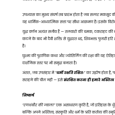
उपन्यास का मुख्य संघर्ष तब प्रारंभ होता है जब सलार मकसूद की
यह धार्मिक-आध्यात्मिक सत्ता पर सीधा आक्रमण है। इसके विरोध में
युद्ध वर्णन अत्यंत सजीव हैं — तलवारों की चमक, टकराहट की ध
कटने के बाद भी दैवी शक्ति से युद्धरत धड़, शिवभक्त पुजारी हर
है।
घुश्मा की पुराणिक कथा और ज्योतिर्लिंग की रक्षा की यह ऐत
दार्शनिक स्तर पर भी समृद्ध बनाता है।
अंततः, जब उपसंहार में “
धर्मो
रक्षति
रक्षितः
” का उद्घोष होता ह
सराहने की चीज़ नहीं — इसे
संरक्षित
करना
ही
हमारे
अस्तित्व
निष्कर्ष
“
रणथंबौर
की
ज्वाला
”
एक असाधारण कृति है, जो इतिहास के धुँध
बल्कि अपने अस्तित्त्व, संस्कृति और धर्म के प्रति कर्तव्य की 