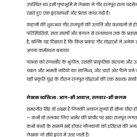
i
उपस्थित था। इसी पृष्ठभूमि में लेखक ने गौर राजपूत राजा चंद्रसेन 
n
रखते हुए एक हृदयस्पर्शी और प्रेरक कथा गढ़ी है।
कहानी की शुरुआत गौर राजपूतों की उत्पत्ति और वंशावली से ह
परिस्थितियों, सत्ता संघर्षों और बंगाल से राजस्थान तक के प्र
है, बल्कि यह दिखाता है कि किस प्रकार गौर योद्धाओं ने अनेक
अपना कर्मस्थल बनाया।
पाठक को रणथंबौर के भूगोल, उसकी प्राकृतिक संरचना और उसक
चंबल और भामती नदियों का सानिध्य, और चारों ओर फैले घने 
यही प्रकृति युद्ध के दौरान राजपूत योद्धाओं की एक सशक्त साथ
लेखक व्यक्तित्व : आग-सी आवाज़, तलवार-सी कलम
समरजीत सिंह वो शख़्स हैं जिनकी आवाज़ सुनते ही सीना चौड़ा
— कभी वो तलवार लिए आमेर की प्राचीर पर खड़ा राजपूत लगता 
कभी बच्चों के सामने खड़े होकर नौजवानों को इतिहास की अ
लेखक जो सीधे हृदय में उतर जाती हैं।