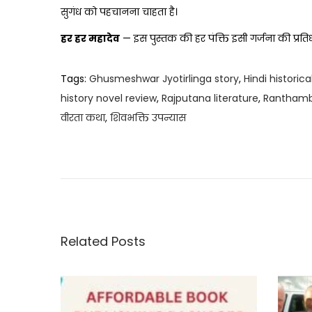
सुगंध को पहचानना चाहता है।
हर हर महादेव
— इस पुस्तक की हर पंक्ति इसी गर्जना की प्रतिध्
Tags
:
Ghusmeshwar Jyotirlinga story
,
Hindi historic
history novel review
,
Rajputana literature
,
Ranthambo
वीरता कथा
,
शिवभक्ति उपन्यास
R
e
v
i
e
w
Related Posts
–
A
B