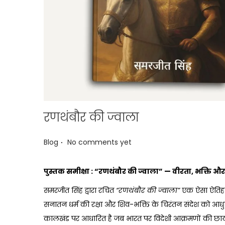
रणथंबौर की ज्वाला
.
P
Blog
No comments yet
o
s
पुस्तक
समीक्षा
:
“
रणथंबौर
की
ज्वाला
”
—
वीरता,
भक्ति
और
t
समरजीत सिंह द्वारा रचित
“
रणथंबौर
की
ज्वाला
”
एक ऐसा ऐतिहास
e
सनातन धर्म की रक्षा और शिव-भक्ति के चिरंतन संदेश को आधुनि
d
कालखंड पर आधारित है जब भारत पर विदेशी आक्रमणों की छाया गहर