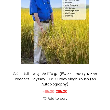
ਚੋਲਾਂ ਦਾ ਖੋਜੀ – ਡਾ.ਗੁਰਦੇਵ ਸਿੰਘ ਖੁਸ਼ (ਇੱਕ ਆਤਮਕਥਾ) / A Rice
Breeder’s Odyssey – Dr. Gurdev Singh Khush (An
Autobiography)
485.00
385.00
Add to cart